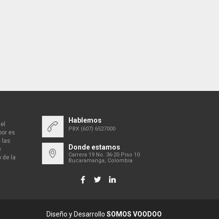
Hablemos
el
PBX (607) 6527000
bor es
 las
Donde estamos
e
Carrera 19 No. 36-20 Piso 10
 de la
Bucaramanga, Colombia
Diseño y Desarrollo
SOMOS VOODOO