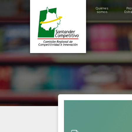
Quiénes
Pro
somos
Estr
Historia
Alcances y Logros
Miembros
Estructura