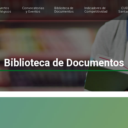
yectos
Convocatorias
Biblioteca de
Indicadores de
CUE
atégicos
y Eventos
Documentos
Competitividad
Santa
Biblioteca de Documentos