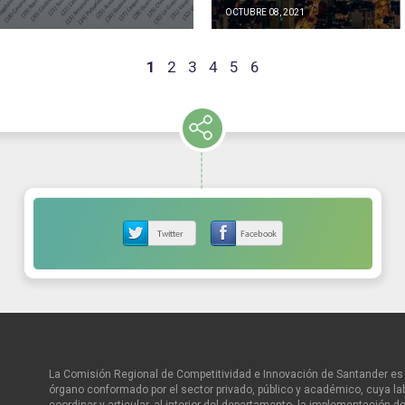
OCTUBRE 08, 2021
1
2
3
4
5
6
La Comisión Regional de Competitividad e Innovación de Santander es 
órgano conformado por el sector privado, público y académico, cuya la