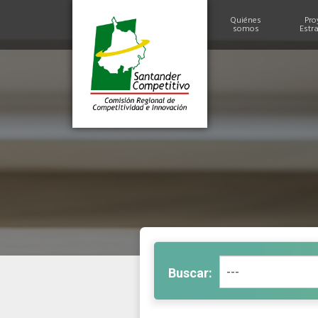
Quiénes
Pro
somos
Estr
Historia
Alcances y Logros
Miembros
Estructura
Buscar: