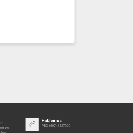
Hablemos
el
PBX (607) 6527000
bor es