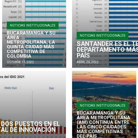
NOTICIAS INSTITUCIONALES
BUCARAMANGA Y SU
NOTICIAS INSTITUCIONALES
ÁREA
METROPOLITANA, LA
SANTANDER ES EL T
QUINTA CIUDAD MÁS
DEPARTAMENTO MÁS
COMPETITIVA DE
PAÍS
COLOMBIA
OCTUBRE 13, 2022
ABRIL 26, 2022
NOTICIAS INSTITUCIONALES
BUCARAMANGA Y SU
ÁREA METROPOLITANA
(AM) CONTINUA ENTRE
DOS PUESTOS EN EL
LAS CINCO CIUDADES
AL DE INNOVACIÓN
MÁS COMPETITIVAS
DEL PAÍS....