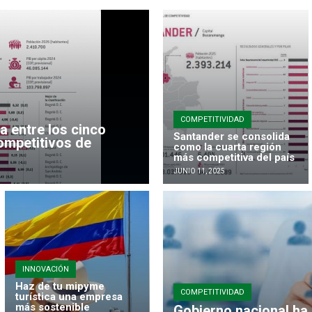
COMPETITIVIDAD
a entre los cinco
Santander se consolida
mpetitivos de
como la cuarta región
más competitiva del país
JUNIO 11, 2025
INNOVACIÓN
Haz de tu mipyme
COMPETITIVIDAD
turística una empresa
más sostenible
Gobierno nacional ha