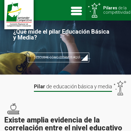
Pilares
de la
competitividad
¿Qué mide el pilar Educación Básica
y Media?
DESCUBRE CÓMO ESTAMOS AQUÍ
Pilar
de
educación básica y media
Existe amplia evidencia de la
correlación entre el nivel educativo