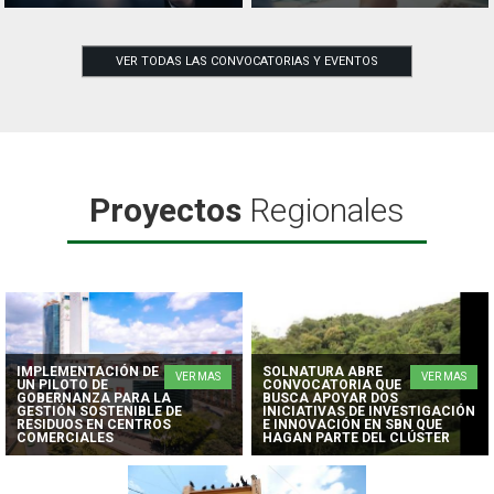
VER TODAS LAS CONVOCATORIAS Y EVENTOS
Proyectos
Regionales
IMPLEMENTACIÓN DE
SOLNATURA ABRE
VER MAS
VER MAS
UN PILOTO DE
CONVOCATORIA QUE
GOBERNANZA PARA LA
BUSCA APOYAR DOS
GESTIÓN SOSTENIBLE DE
INICIATIVAS DE INVESTIGACIÓN
RESIDUOS EN CENTROS
E INNOVACIÓN EN SBN QUE
COMERCIALES
HAGAN PARTE DEL CLÚSTER