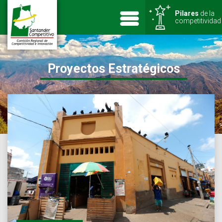
Pilares
de la
competitividad
Proyectos Estratégicos