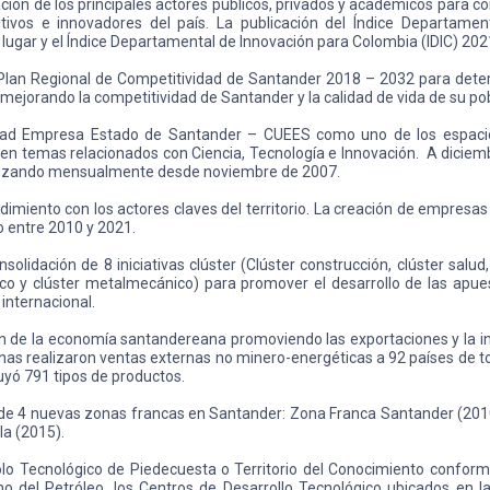
inación de los principales actores públicos, privados y académicos para
vos e innovadores del país. La publicación del Índice Departamen
 lugar y el Índice Departamental de Innovación para Colombia (IDIC) 2021
 Plan Regional de Competitividad de Santander 2018 – 2032 para determ
r mejorando la competitividad de Santander y la calidad de vida de su po
sidad Empresa Estado de Santander – CUEES como uno de los espacio
even temas relacionados con Ciencia, Tecnología e Innovación. A dicie
ealizando mensualmente desde noviembre de 2007.
dimiento con los actores claves del territorio. La creación de empres
 entre 2010 y 2021.
solidación de 8 iniciativas clúster (Clúster construcción, clúster salud, 
stico y clúster metalmecánico) para promover el desarrollo de las apue
 internacional.
ción de la economía santandereana promoviendo las exportaciones y la in
s realizaron ventas externas no minero-energéticas a 92 países de tod
uyó 791 tipos de productos.
 de 4 nuevas zonas francas en Santander: Zona Franca Santander (2010
la (2015).
Polo Tecnológico de Piedecuesta o Territorio del Conocimiento confor
ano del Petróleo, los Centros de Desarrollo Tecnológico ubicados en 