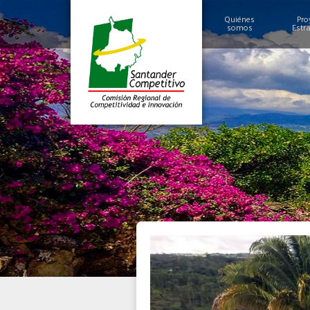
Quiénes
Pro
somos
Estr
Historia
Alcances y Logros
Miembros
Estructura