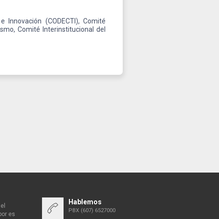
a e Innovación (CODECTI), Comité
o, Comité Interinstitucional del
Hablemos
el
PBX (607) 6527000
bor es