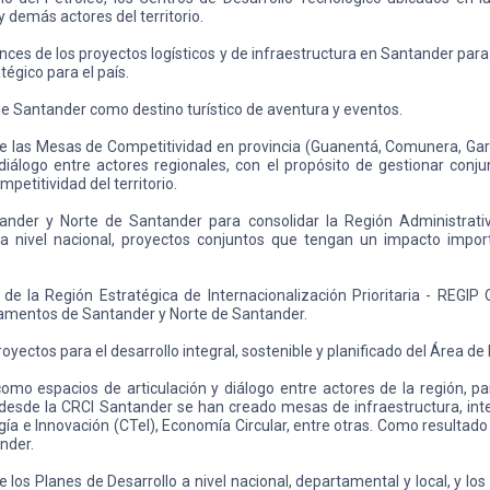
demás actores del territorio.
vances de los proyectos logísticos y de infraestructura en Santander pa
tégico para el país.
de Santander como destino turístico de aventura y eventos.
e las Mesas de Competitividad en provincia (Guanentá, Comunera, Garc
diálogo entre actores regionales, con el propósito de gestionar co
petitividad del territorio.
tander y Norte de Santander para consolidar la Región Administrati
a nivel nacional, proyectos conjuntos que tengan un impacto import
n de la Región Estratégica de Internacionalización Prioritaria - REGIP 
tamentos de Santander y Norte de Santander.
oyectos para el desarrollo integral, sostenible y planificado del Área d
omo espacios de articulación y diálogo entre actores de la región, p
ria, desde la CRCI Santander se han creado mesas de infraestructura, inte
ogía e Innovación (CTeI), Economía Circular, entre otras. Como resultad
nder.
de los Planes de Desarrollo a nivel nacional, departamental y local, y lo