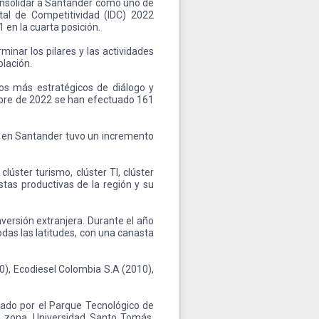
 consolidar a Santander como uno de
tal de Competitividad (IDC) 2022
 en la cuarta posición.
inar los pilares y las actividades
blación.
s más estratégicos de diálogo y
mbre de 2022 se han efectuado 161
as en Santander tuvo un incremento
clúster turismo, clúster TI, clúster
stas productivas de la región y su
versión extranjera. Durante el año
as las latitudes, con una canasta
), Ecodiesel Colombia S.A (2010),
mado por el Parque Tecnológico de
la zona, Universidad Santo Tomás,