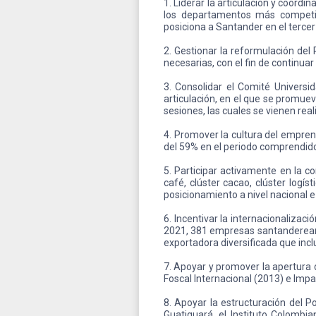
1. Liderar la articulación y coord
los departamentos más competiti
posiciona a Santander en el tercer
2. Gestionar la reformulación del
necesarias, con el fin de continua
3. Consolidar el Comité Univer
articulación, en el que se promu
sesiones, las cuales se vienen r
4. Promover la cultura del empren
del 59% en el periodo comprendido
5. Participar activamente en la con
café, clúster cacao, clúster logí
posicionamiento a nivel nacional e
6. Incentivar la internacionaliza
2021, 381 empresas santandereana
exportadora diversificada que incl
7. Apoyar y promover la apertura
Foscal Internacional (2013) e Impa
8. Apoyar la estructuración del 
Guatiguará, el Instituto Colombi