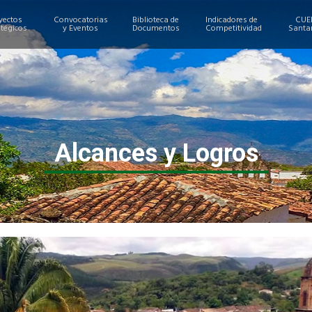
yectos
Convocatorias
Biblioteca de
Indicadores de
CUE
atégicos
y Eventos
Documentos
Competitividad
Santa
Alcances y Logros