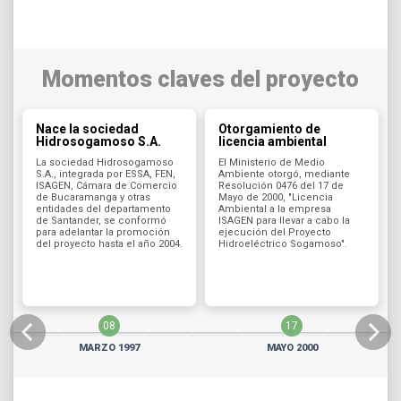
Momentos claves del proyecto
Nace la sociedad
Otorgamiento de
Hidrosogamoso S.A.
licencia ambiental
La sociedad Hidrosogamoso
El Ministerio de Medio
S.A., integrada por ESSA, FEN,
Ambiente otorgó, mediante
ISAGEN, Cámara de Comercio
Resolución 0476 del 17 de
de Bucaramanga y otras
Mayo de 2000, "Licencia
entidades del departamento
Ambiental a la empresa
de Santander, se conformó
ISAGEN para llevar a cabo la
para adelantar la promoción
ejecución del Proyecto
del proyecto hasta el año 2004.
Hidroeléctrico Sogamoso".
08
17
MARZO 1997
MAYO 2000