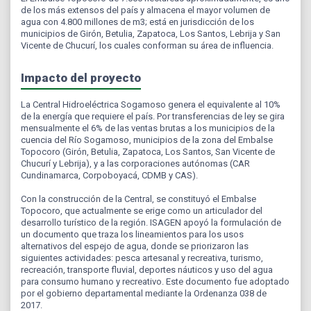
de los más extensos del país y almacena el mayor volumen de
agua con 4.800 millones de m3; está en jurisdicción de los
municipios de Girón, Betulia, Zapatoca, Los Santos, Lebrija y San
Vicente de Chucurí, los cuales conforman su área de influencia.
Impacto del proyecto
La Central Hidroeléctrica Sogamoso genera el equivalente al 10%
de la energía que requiere el país. Por transferencias de ley se gira
mensualmente el 6% de las ventas brutas a los municipios de la
cuencia del Río Sogamoso, municipios de la zona del Embalse
Topocoro (Girón, Betulia, Zapatoca, Los Santos, San Vicente de
Chucurí y Lebrija), y a las corporaciones autónomas (CAR
Cundinamarca, Corpoboyacá, CDMB y CAS).
Con la construcción de la Central, se constituyó el Embalse
Topocoro, que actualmente se erige como un articulador del
desarrollo turístico de la región. ISAGEN apoyó la formulación de
un documento que traza los lineamientos para los usos
alternativos del espejo de agua, donde se priorizaron las
siguientes actividades: pesca artesanal y recreativa, turismo,
recreación, transporte fluvial, deportes náuticos y uso del agua
para consumo humano y recreativo. Este documento fue adoptado
por el gobierno departamental mediante la Ordenanza 038 de
2017.