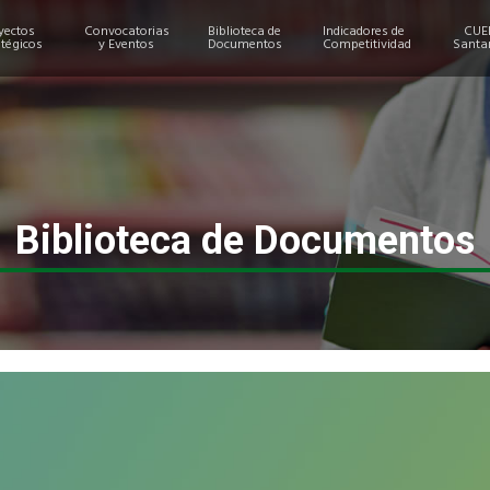
yectos
Convocatorias
Biblioteca de
Indicadores de
CUE
atégicos
y Eventos
Documentos
Competitividad
Santa
Biblioteca de Documentos