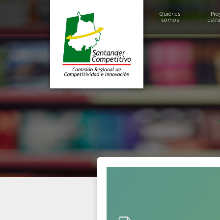
Quiénes
Pro
somos
Estr
Historia
Alcances y Logros
Miembros
Estructura