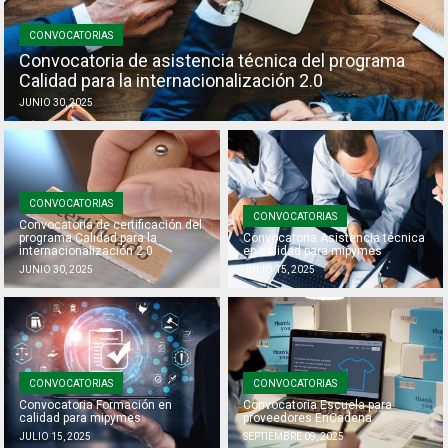
CONVOCATORIAS
Convocatoria de asistencia técnica del programa
Calidad para la internacionalización 2.0
JUNIO 30, 2025
CONVOCATORIAS
CONVOCATORIAS
Convocatoria de certificación del
programa Calidad para la
Convocatoria Asistencia técnica
internacionalización 2.0
en calidad para mipymes
JUNIO 30, 2025
JULIO 15, 2025
CONVOCATORIAS
CONVOCATORIAS
Convocatoria Formación en
Convocatoria Escuela para
calidad para mipymes
proveedores EnCadena
JULIO 15, 2025
SEPTIEMBRE 09, 2025