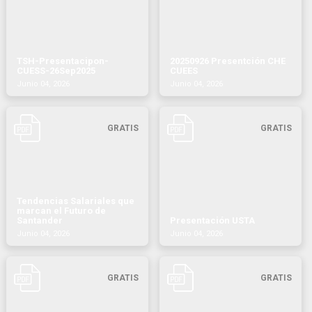
TSH-Presentacipon-
20250926 Presentción CHE
CUESS-26Sep2025
CUEES
Junio 04, 2026
Junio 04, 2026
GRATIS
GRATIS
Tendencias Salariales que
marcan el Futuro de
Santander
Presentación USTA
Junio 04, 2026
Junio 04, 2026
GRATIS
GRATIS