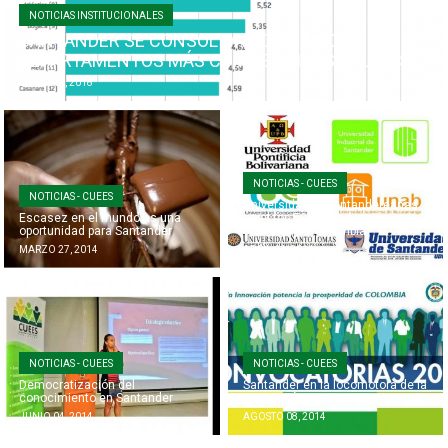
NOTICIAS INSTITUCIONALES
SANTANDER SE CONSOLIDA COMO UNO DE LOS
DEPARTAMENTOS MÁS COMPETITIVOS DEL PAÍS
JUNIO 13, 2018
NOTICIAS - CUEES
NOTICIAS - CUEES
Universidades Santandereanas
Escasez en el mundo es una
en el top 50 de producción
oportunidad para Santander
científica de Colombia
MARZO 27, 2014
ABRIL 11, 2014
NOTICIAS - CUEES
NOTICIAS - CUEES
Democratización del
Santander en la locomotora de la
conocimiento en Santander
innovación
JUNIO 04, 2014
AGOSTO 08, 2014