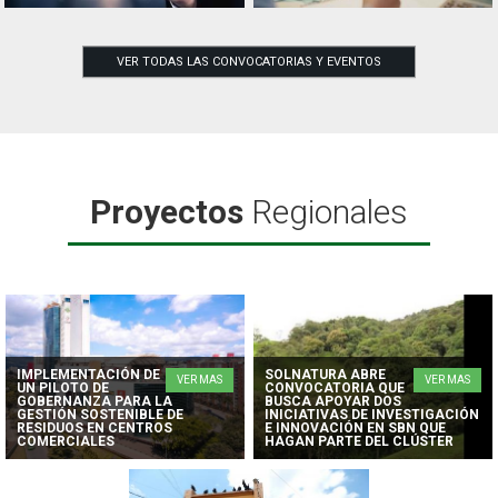
VER TODAS LAS CONVOCATORIAS Y EVENTOS
Proyectos
Regionales
IMPLEMENTACIÓN DE
SOLNATURA ABRE
VER MAS
VER MAS
UN PILOTO DE
CONVOCATORIA QUE
GOBERNANZA PARA LA
BUSCA APOYAR DOS
GESTIÓN SOSTENIBLE DE
INICIATIVAS DE INVESTIGACIÓN
RESIDUOS EN CENTROS
E INNOVACIÓN EN SBN QUE
COMERCIALES
HAGAN PARTE DEL CLÚSTER