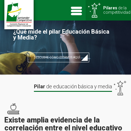
Pilares
de la
competitividad
¿Qué mide el pilar Educación Básica
y Media?
DESCUBRE CÓMO ESTAMOS AQUÍ
Pilar
de
educación básica y media
Existe amplia evidencia de la
correlación entre el nivel educativo