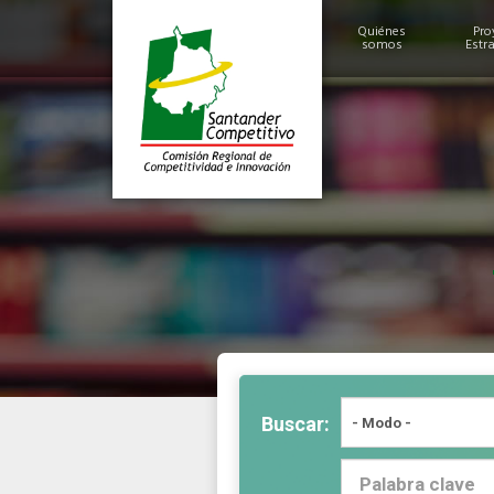
Quiénes
Pro
somos
Estr
Historia
Alcances y Logros
Miembros
Estructura
Buscar: