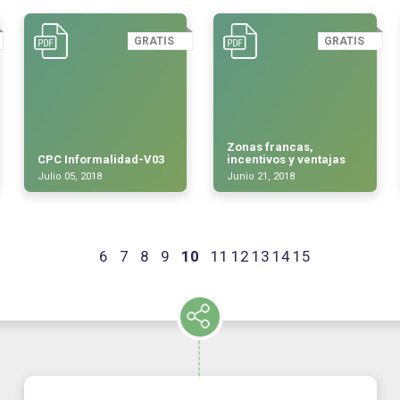
GRATIS
GRATIS
Zonas francas,
CPC Informalidad-V03
incentivos y ventajas
Julio 05, 2018
Junio 21, 2018
6
7
8
9
10
11
12
13
14
15