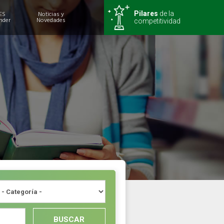
ES
Noticias y
Pilares
de la
nder
Novedades
competitividad
BUSCAR